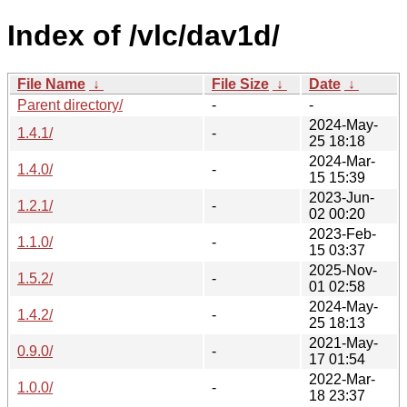
Index of /vlc/dav1d/
File Name
↓
File Size
↓
Date
↓
Parent directory/
-
-
2024-May-
1.4.1/
-
25 18:18
2024-Mar-
1.4.0/
-
15 15:39
2023-Jun-
1.2.1/
-
02 00:20
2023-Feb-
1.1.0/
-
15 03:37
2025-Nov-
1.5.2/
-
01 02:58
2024-May-
1.4.2/
-
25 18:13
2021-May-
0.9.0/
-
17 01:54
2022-Mar-
1.0.0/
-
18 23:37