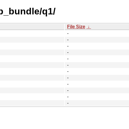
b_bundle/q1/
File Size
↓
-
-
-
-
-
-
-
-
-
-
-
-