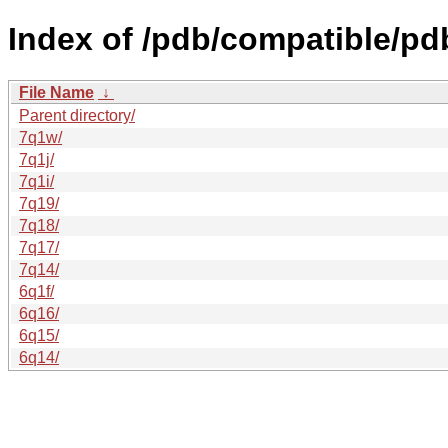
Index of /pdb/compatible/pd
File Name
↓
Parent directory/
7q1w/
7q1j/
7q1i/
7q19/
7q18/
7q17/
7q14/
6q1f/
6q16/
6q15/
6q14/