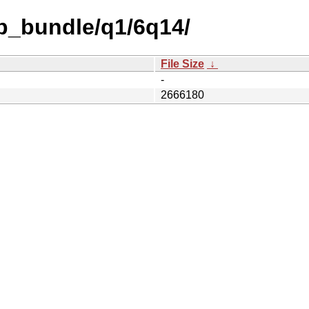
b_bundle/q1/6q14/
File Size
↓
-
2666180