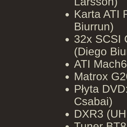
Larsson)
Karta ATI
Biurrun)
32x SCSI 
(Diego Biu
ATI Mach6
Matrox G2
Płyta DVD
Csabai)
DXR3 (UHU
Tuner BT8