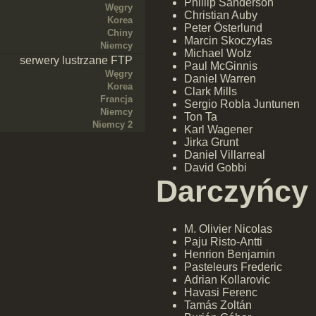
Phillip Sanderson
Węgry
Christian Auby
Korea
Peter Österlund
Chiny
Marcin Skoczylas
Niemcy
Michael Wolz
serwery lustrzane FTP
Paul McGinnis
Węgry
Daniel Warren
Korea
Clark Mills
Francja
Sergio Robla Juntunen
Niemcy
Ton Ta
Niemcy 2
Karl Wagener
Jirka Grunt
Daniel Villarreal
David Gobbi
Darczyńcy
M. Olivier Nicolas
Paju Risto-Antti
Henrion Benjamin
Pasteleurs Frederic
Adrian Kollarovic
Havasi Ferenc
Tamás Zoltán