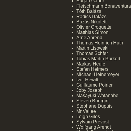
Burján Gábor
Fleischmann Bonaventura
Tóth Balázs
Radics Balázs
Buzás Nikolett
Olivier Croquette
Matthias Simon
Arne Ahrend
Thomas Heinrich Huth
Martin Lisowski
Thomas Schfer
Tobias Martin Burkert
Markus Heule
Stefan Heimers
Michael Heinemeyer
Ivor Hewitt
Guillaume Poirier
Joby Joseph
Masayuki Watanabe
Steven Buergin
Stephane Dupuis
Mr Vallee
Leigh Giles
Sylvain Prevost
Wolfgang Arendt