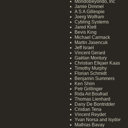
MondoBeyondo, Inc
Jamie Dimmel
A S A Gillespie
Joerg Wolfram
Cybling Systems
Jared Klett
Bevis King
Michael Carmack
Martin Jasencuk
Jeff Israel
Vincent Gerard
Gaëtan Montury
Christian Elkjaer Kaas
Timothy Murphy
Florian Schmidt
Benjamin Summers
Ken Shim
Petr Grillinger
Rida Ait Boufrad
Thomas Lienhard
Dany De Bontridder
Cristian Tena
Vincent Reydet
Yvan Norsa and Isydor
Mathias Bavay