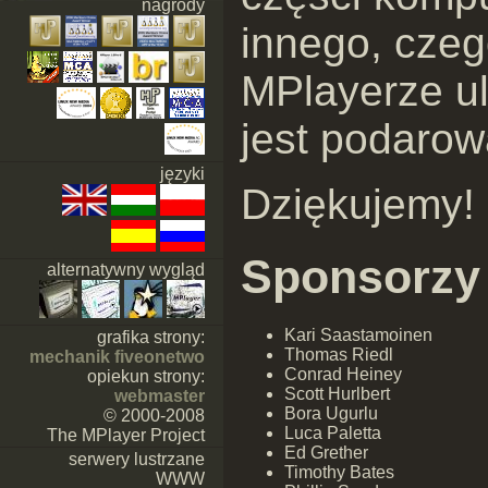
nagrody
innego, cze
MPlayerze u
jest podaro
języki
Dziękujemy!
Sponsorzy
alternatywny wygląd
Kari Saastamoinen
grafika strony:
Thomas Riedl
mechanik fiveonetwo
Conrad Heiney
opiekun strony:
Scott Hurlbert
webmaster
Bora Ugurlu
© 2000-2008
Luca Paletta
The MPlayer Project
Ed Grether
serwery lustrzane
Timothy Bates
WWW