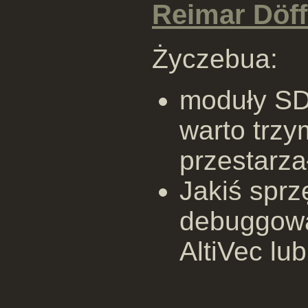
Reimar Döff
Życzebua:
moduły SD
warto trzy
przestarza
Jakiś spr
debuggowa
AltiVec lu