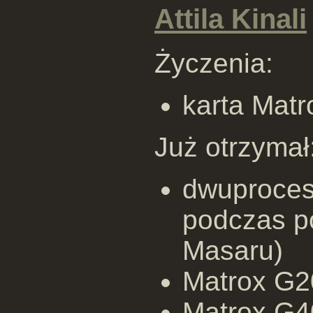
Attila Kinali
Życzenia:
karta Matr
Już otrzymał
dwuproceso
podczas p
Masaru)
Matrox G2
Matrox G40