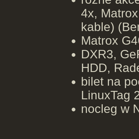
4x, Matro
kable) (Be
Matrox G4
DXR3, Ge
HDD, Rade
bilet na p
LinuxTag 
nocleg w 