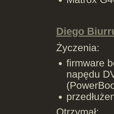
Diego Biurr
Życzenia:
firmware b
napędu DV
(PowerBoo
przedłuże
Otrzymał: