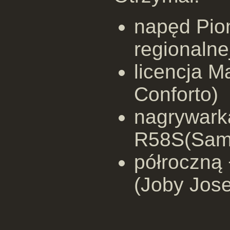
napęd Pio
regionalnej
licencja M
Conforto)
nagrywark
R58S(Sam
półroczną
(Joby Jos