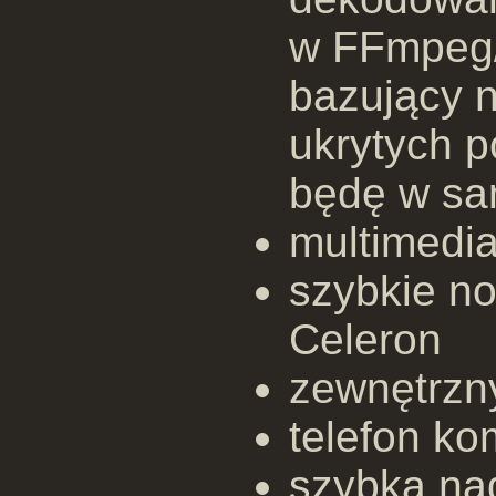
w FFmpeg/
bazujący n
ukrytych 
będę w sa
multimedi
szybkie n
Celeron
zewnętrzn
telefon k
szybka na