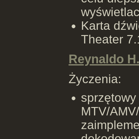
wyświetla
Karta dźw
Theater 7
Reynaldo H.
Życzenia:
sprzętowy
MTV/AMV/
zaimpleme
dekodowan