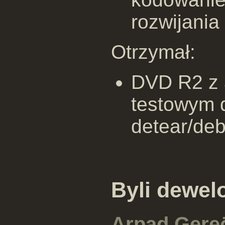
rozwijania
Otrzymał:
DVD R2 z 
testowym d
detear/deb
Byli dewel
Arpad Gere