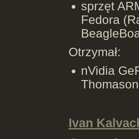
sprzęt ARM
Fedora (Ra
BeagleBoa
Otrzymał:
nVidia GeF
Thomason
Ivan Kalvac