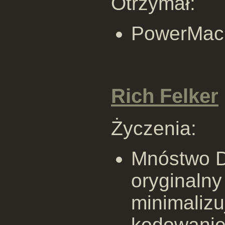
Otrzymał:
PowerMac
Rich Felker
Życzenia:
Mnóstwo D
oryginalny
minimalizu
kodowaniem