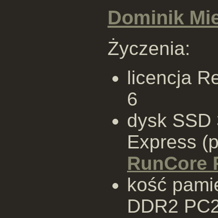
Dominik Mie
Życzenia:
licencja R
6
dysk SSD 
Express (
RunCore 
kość pami
DDR2 PC2