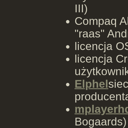
III)
Compaq Al
"raas" And
licencja O
licencja C
użytkowni
Elphel
sie
producent
mplayerh
Bogaards)