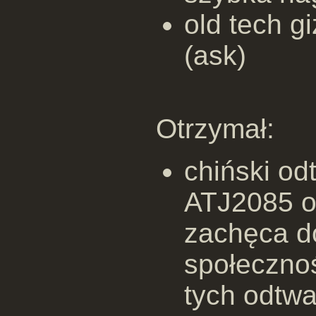
old tech g
(ask)
Otrzymał:
chiński o
ATJ2085 o
zachęca d
społecznoś
tych odtw