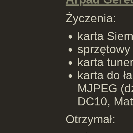
Życzenia:
karta Sie
sprzętowy
karta tune
karta do ł
MJPEG (dz
DC10, Matr
Otrzymał: