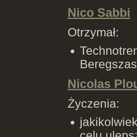
Nico Sabbi
Otrzymał:
Technotre
Beregszas
Nicolas Plo
Życzenia:
jakikolwie
celu uleps