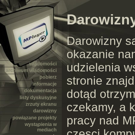
Darowizn
Darowizny s
okazanie na
udzielenia w
wiadomości
archiwum wiadomości
stronie znajd
pobierz
informacje
dotąd otrzyma
dokumentacja
listy dyskusyjne
czekamy, a 
zrzuty ekranu
darowizny
pracy nad MP
powiązane projekty
wystąpienia w
częsci komp
mediach