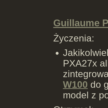
Guillaume P
Życzenia:
Jakikolwi
PXA27x al
zintegrow
W100
do g
model z po