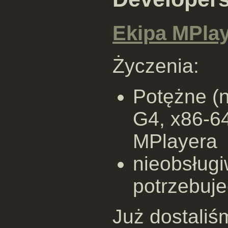
Ekipa MPla
Życzenia:
Potężne (n
G4, x86-64
MPlayera
nieobsługi
potrzebuje
Już dostaliś