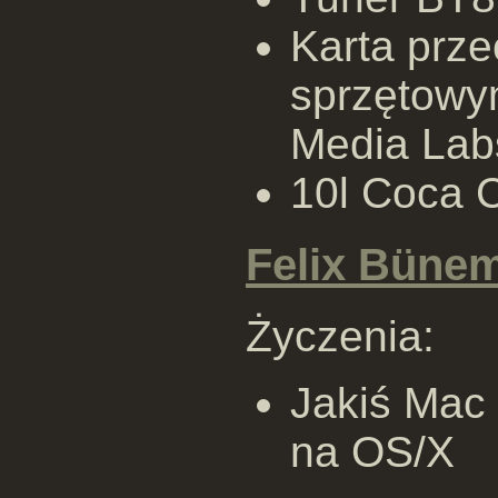
Karta prz
sprzętowy
Media Lab
10l Coca C
Felix Büne
Życzenia:
Jakiś Mac
na OS/X