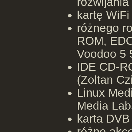
rozwijani
kartę WiFi
różnego ro
ROM, EDO
Voodoo 5 
IDE CD-R
(Zoltan Cz
Linux Med
Media Lab
karta DVB 
różne akc