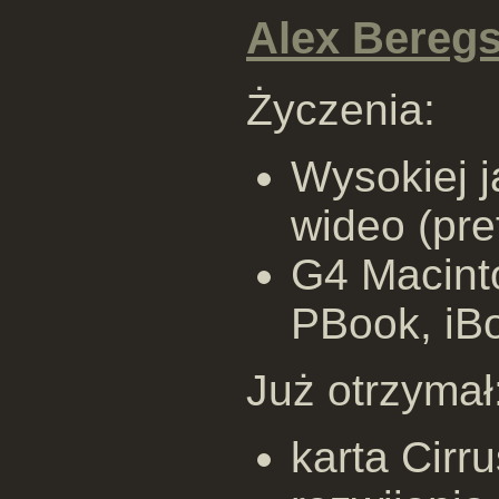
Alex Beregs
Życzenia:
Wysokiej j
wideo (pre
G4 Macint
PBook, iB
Już otrzymał
karta Cir