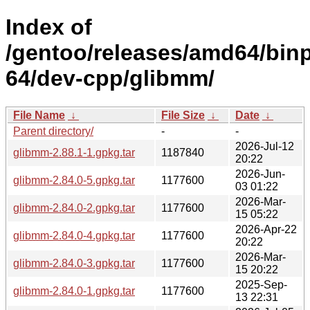
Index of
/gentoo/releases/amd64/bin
64/dev-cpp/glibmm/
File Name
↓
File Size
↓
Date
↓
Parent directory/
-
-
2026-Jul-12
glibmm-2.88.1-1.gpkg.tar
1187840
20:22
2026-Jun-
glibmm-2.84.0-5.gpkg.tar
1177600
03 01:22
2026-Mar-
glibmm-2.84.0-2.gpkg.tar
1177600
15 05:22
2026-Apr-22
glibmm-2.84.0-4.gpkg.tar
1177600
20:22
2026-Mar-
glibmm-2.84.0-3.gpkg.tar
1177600
15 20:22
2025-Sep-
glibmm-2.84.0-1.gpkg.tar
1177600
13 22:31