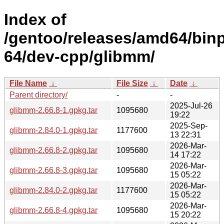
Index of
/gentoo/releases/amd64/bin
64/dev-cpp/glibmm/
File Name
↓
File Size
↓
Date
↓
Parent directory/
-
-
2025-Jul-26
glibmm-2.66.8-1.gpkg.tar
1095680
19:22
2025-Sep-
glibmm-2.84.0-1.gpkg.tar
1177600
13 22:31
2026-Mar-
glibmm-2.66.8-2.gpkg.tar
1095680
14 17:22
2026-Mar-
glibmm-2.66.8-3.gpkg.tar
1095680
15 05:22
2026-Mar-
glibmm-2.84.0-2.gpkg.tar
1177600
15 05:22
2026-Mar-
glibmm-2.66.8-4.gpkg.tar
1095680
15 20:22